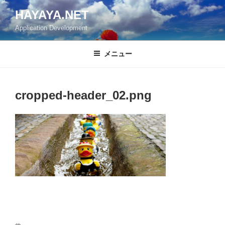
コ
HAYAYA.NET
ン
Application Development
テ
ン
ツ
メニュー
へ
ス
キ
cropped-header_02.png
ッ
プ
投