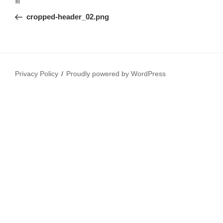
前
前
稿
の
cropped-header_02.png
ナ
投
ビ
稿
ゲ
ー
Privacy Policy
Proudly powered by WordPress
シ
ョ
ン