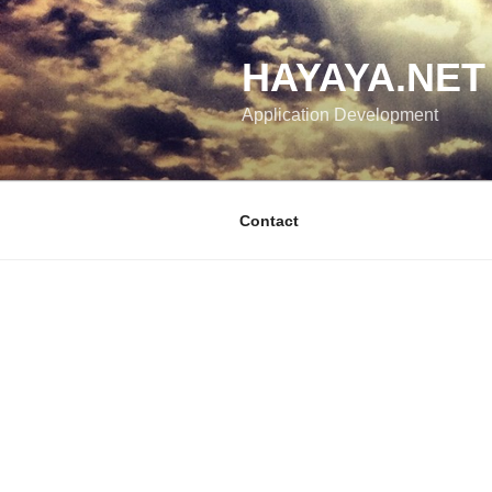
コ
ン
テ
HAYAYA.NET
ン
Application Development
ツ
へ
ス
キ
Contact
ッ
プ